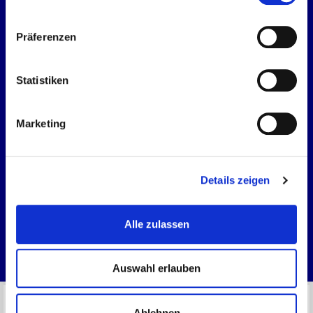
Navigation
Startseite
Präferenzen
Kontakt
Statistiken
Impressum
Datenschutz
Marketing
Kontakt
TechnologiePark Bergisch Gladbach
Details zeigen
Friedrich-Ebert-Str. 75
51429 Bergisch Gladbach
Fon:
02204 8447 20
Alle zulassen
info@stromkontor.org
Auswahl erlauben
Ablehnen